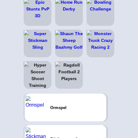
Ormspel