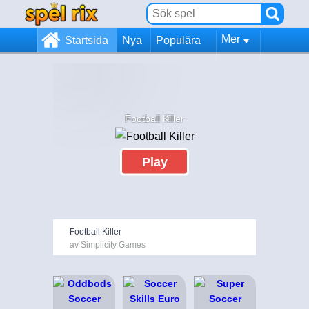
Mer
Startsida
Nya
Populära
Football Killer
Play
Football Killer
av Simplicity Games