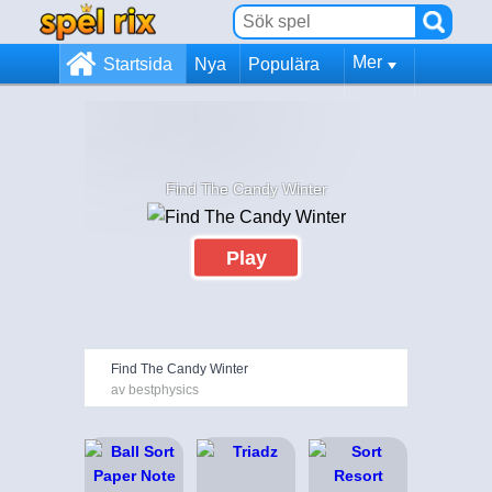
Mer
Startsida
Nya
Populära
Find The Candy Winter
Play
Find The Candy Winter
av bestphysics