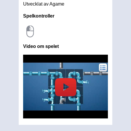
Utvecklat av Agame
Spelkontroller
Video om spelet