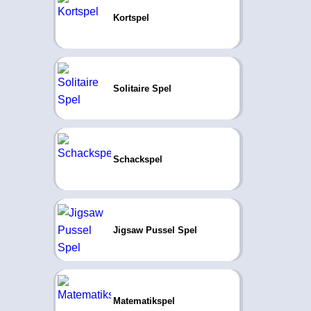
Kortspel
Solitaire Spel
Schackspel
Jigsaw Pussel Spel
Matematikspel