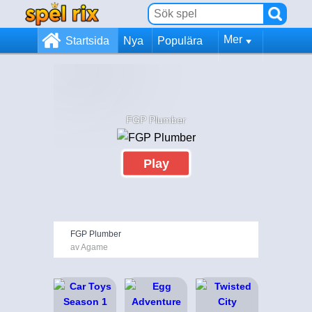
Mer
Startsida
Nya
Populära
FGP Plumber
Play
FGP Plumber
av Agame