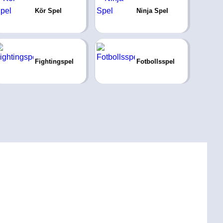
Kör Spel
Ninja Spel
Fightingspel
Fotbollsspel