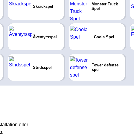
Monster Truck
Skräckspel
Spel
Äventyrsspel
Coola Spel
Tower defense
Stridsspel
spel
allation eller
g.