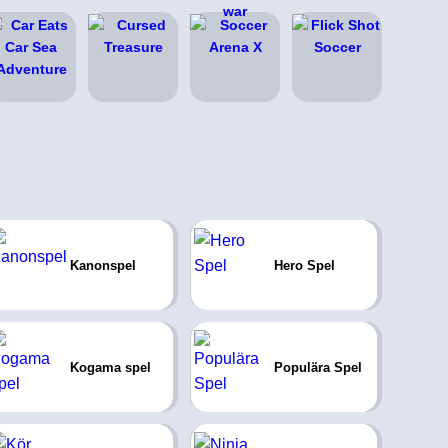
Kanonspel
Hero Spel
Kogama spel
Populära Spel