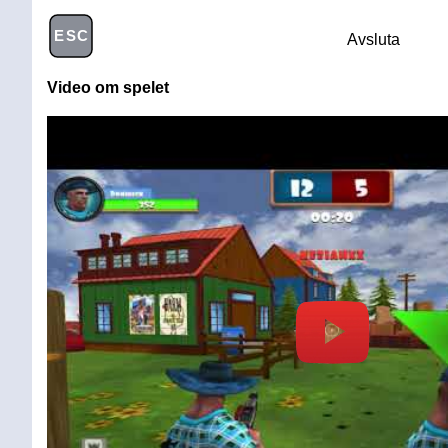
ESC
Avsluta
Video om spelet