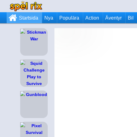
Startsida
Nya
Populära
Action
Äventyr
Bil