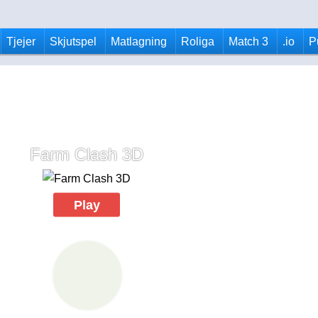
Tjejer
Skjutspel
Matlagning
Roliga
Match 3
.io
P
Farm Clash 3D
Play