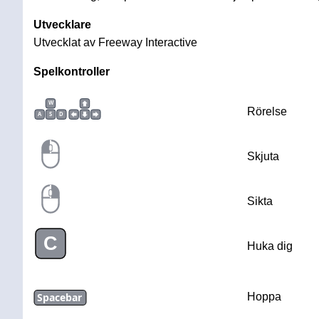
Utvecklare
Utvecklat av Freeway Interactive
Spelkontroller
W
Rörelse
A
S
D
Skjuta
Sikta
C
Huka dig
Spacebar
Hoppa