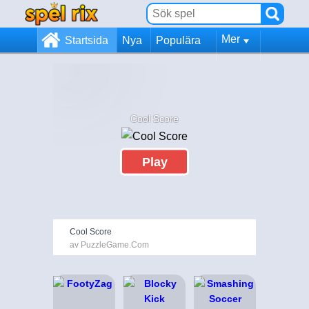
Mer
Startsida
Nya
Populära
Cool Score
Play
Cool Score
av PuzzleGame.Com