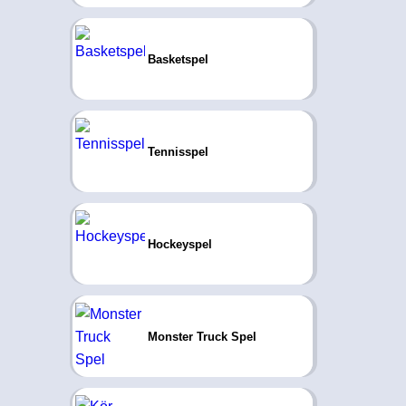
Basketspel
Tennisspel
Hockeyspel
Monster Truck Spel