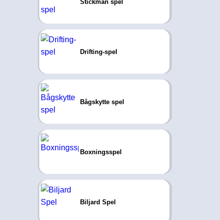
Stickman spel
Drifting-spel
Bågskytte spel
Boxningsspel
Biljard Spel