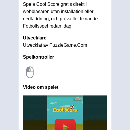
Spela Cool Score gratis direkt i
webbläsaren utan installation eller
nedladdning, och prova fler liknande
Fotbollsspel redan idag.
Utvecklare
Utvecklat av PuzzleGame.Com
Spelkontroller
Video om spelet