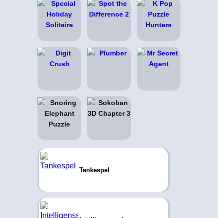
Tankespel