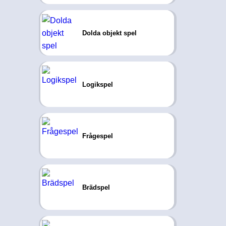
Dolda objekt spel
Logikspel
Frågespel
Brädspel