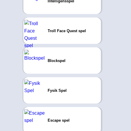
Intelligensspel
Troll Face Quest spel
Blockspel
Fysik Spel
Escape spel