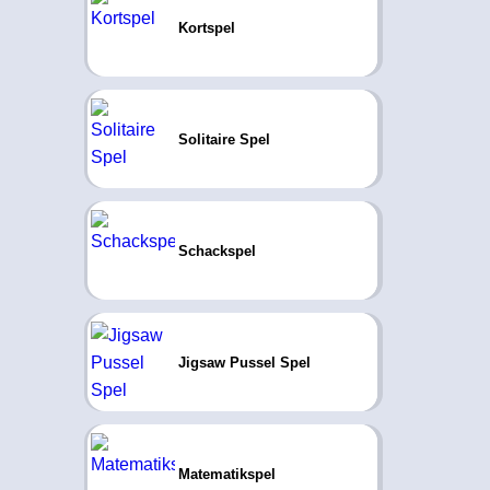
Kortspel
Solitaire Spel
Schackspel
Jigsaw Pussel Spel
Matematikspel