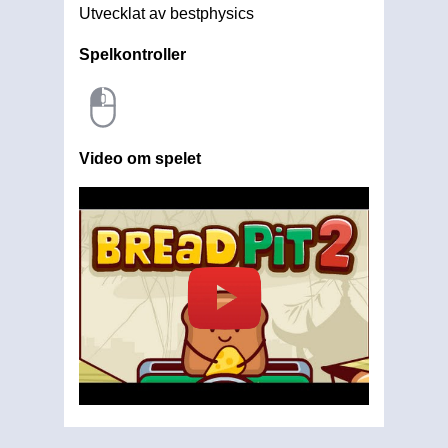
Utvecklat av bestphysics
Spelkontroller
Video om spelet