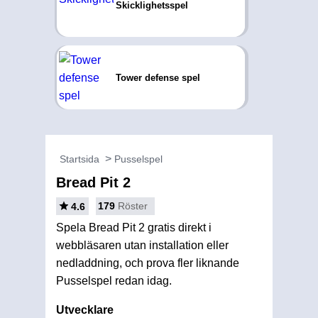
Skicklighetsspel
Tower defense spel
Startsida
Pusselspel
Bread Pit 2
179
Röster
4.6
Spela Bread Pit 2 gratis direkt i
webbläsaren utan installation eller
nedladdning, och prova fler liknande
Pusselspel redan idag.
Utvecklare