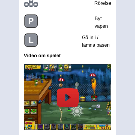
Rörelse
Byt
P
vapen
Gå in i /
L
lämna basen
Video om spelet