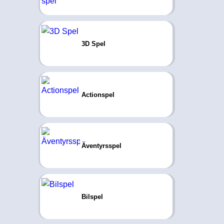
3D Spel
Actionspel
Äventyrsspel
Bilspel