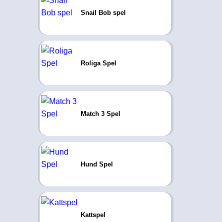
Snail Bob spel
Roliga Spel
Match 3 Spel
Hund Spel
Kattspel