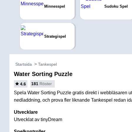
Minnesspel
Sudoku Spel
Strategispel
Startsida
Tankespel
Water Sorting Puzzle
181
Röster
4.6
Spela Water Sorting Puzzle gratis direkt i webbläsaren uta
nedladdning, och prova fler liknande Tankespel redan id
Utvecklare
Utvecklat av tinyDream
Spelkontroller