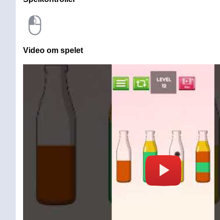
Video om spelet