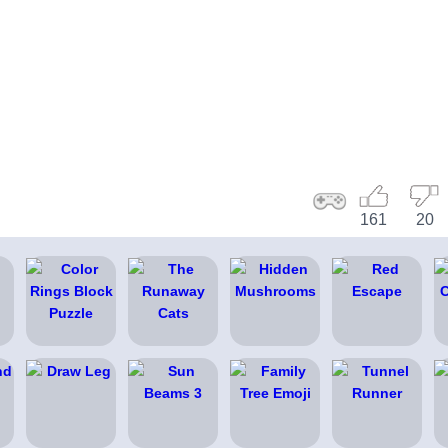
161
20