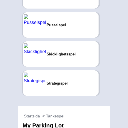
Pusselspel
Skicklighetsspel
Strategispel
Startsida
Tankespel
My Parking Lot