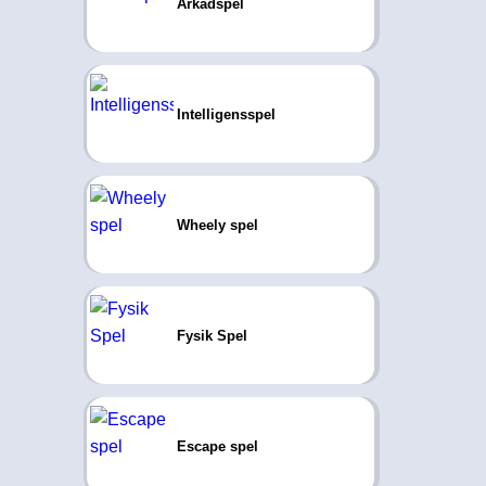
Arkadspel
Intelligensspel
Wheely spel
Fysik Spel
Escape spel