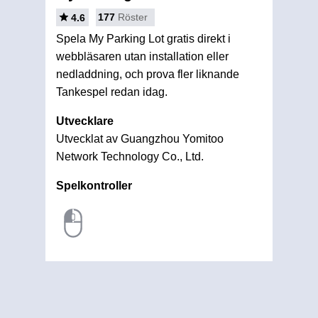
177
Röster
4.6
Spela My Parking Lot gratis direkt i
webbläsaren utan installation eller
nedladdning, och prova fler liknande
Tankespel redan idag.
Utvecklare
Utvecklat av Guangzhou Yomitoo
Network Technology Co., Ltd.
Spelkontroller