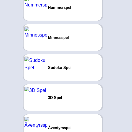
Nummerspel
Minnesspel
Sudoku Spel
3D Spel
Äventyrsspel