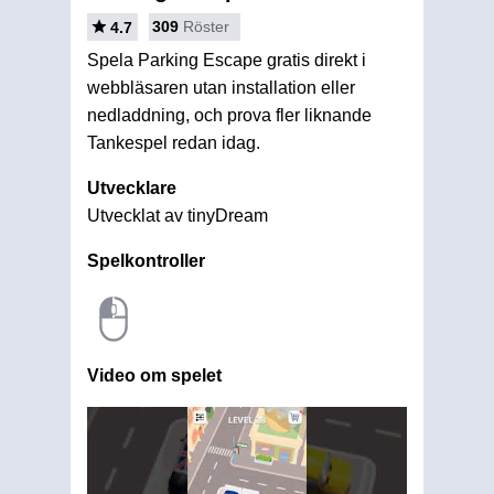
309
Röster
4.7
Spela Parking Escape gratis direkt i
webbläsaren utan installation eller
nedladdning, och prova fler liknande
Tankespel redan idag.
Utvecklare
Utvecklat av tinyDream
Spelkontroller
Video om spelet