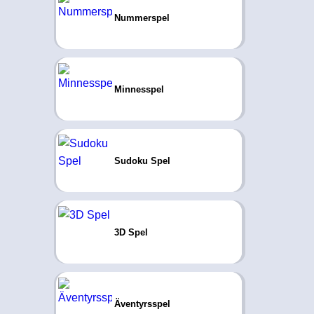
Nummerspel
Minnesspel
Sudoku Spel
3D Spel
Äventyrsspel