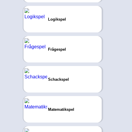
Logikspel
Frågespel
Schackspel
Matematikspel