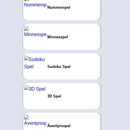
Nummerspel
Minnesspel
Sudoku Spel
3D Spel
Äventyrsspel