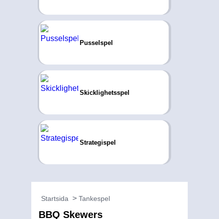
Pusselspel
Skicklighetsspel
Strategispel
Startsida
Tankespel
BBQ Skewers