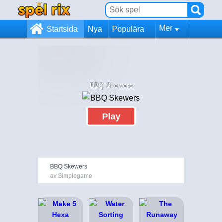
Mer
Startsida
Nya
Populära
BBQ Skewers
Play
BBQ Skewers
av Simplegame