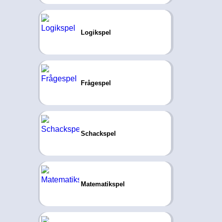
Logikspel
Frågespel
Schackspel
Matematikspel