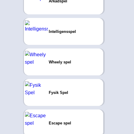
Arkadspel
Intelligensspel
Wheely spel
Fysik Spel
Escape spel