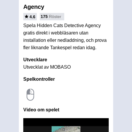
Agency
175
Röster
4.6
Spela Hidden Cats Detective Agency
gratis direkt i webbläsaren utan
installation eller nedladdning, och prova
fler liknande Tankespel redan idag.
Utvecklare
Utvecklat av MOBASO
Spelkontroller
Video om spelet