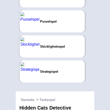
Pusselspel
Skicklighetsspel
Strategispel
Startsida
Tankespel
Hidden Cats Detective