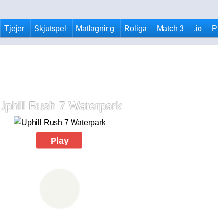
Tjejer
Skjutspel
Matlagning
Roliga
Match 3
.io
P
Uphill Rush 7 Waterpark
Play