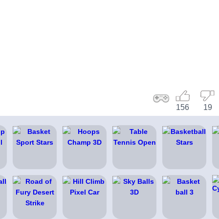
156
19