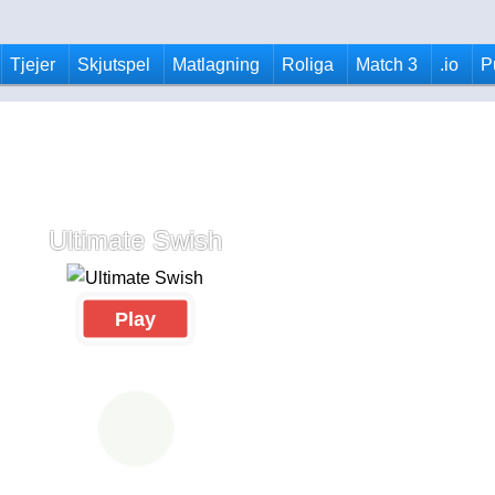
Tjejer
Skjutspel
Matlagning
Roliga
Match 3
.io
P
Ultimate Swish
Play