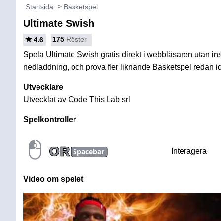
Startsida
Basketspel
Ultimate Swish
175
Röster
4.6
Spela Ultimate Swish gratis direkt i webbläsaren utan inst
nedladdning, och prova fler liknande Basketspel redan i
Utvecklare
Utvecklat av Code This Lab srl
Spelkontroller
OR
Spacebar
Interagera
Video om spelet