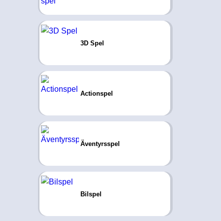
3D Spel
Actionspel
Äventyrsspel
Bilspel