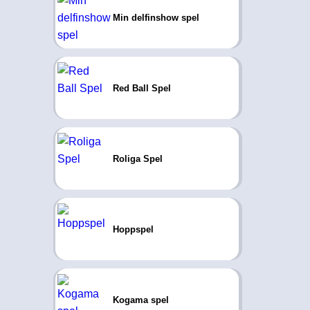
Min delfinshow spel
Red Ball Spel
Roliga Spel
Hoppspel
Kogama spel