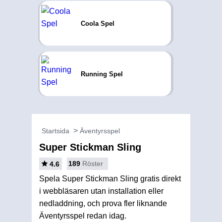
Coola Spel
Running Spel
Startsida
Äventyrsspel
Super Stickman Sling
189
Röster
4.6
Spela Super Stickman Sling gratis direkt
i webbläsaren utan installation eller
nedladdning, och prova fler liknande
Äventyrsspel redan idag.