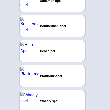
Stickman spel
Bomberman spel
Hero Spel
Plattformsspel
Wheely spel