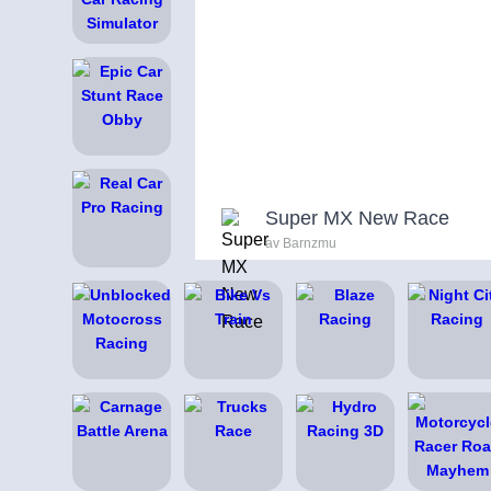
Super MX New Race
av Barnzmu