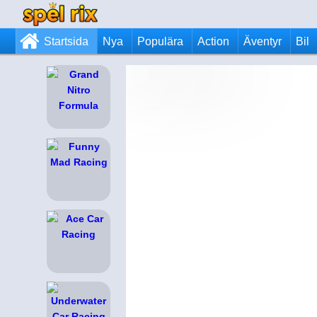
Startsida
Nya
Populära
Action
Äventyr
Bil