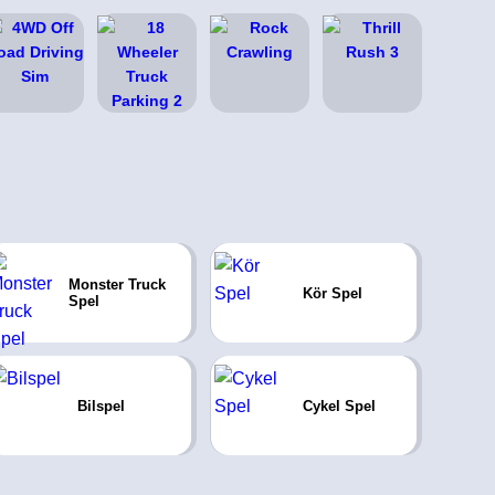
Monster Truck
Kör Spel
Spel
Bilspel
Cykel Spel