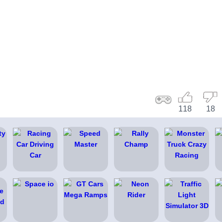
118
18