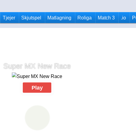
Tjejer
Skjutspel
Matlagning
Roliga
Match 3
.io
P
Super MX New Race
Play