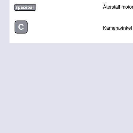
Spacebar
Återställ moto
C
Kameravinkel