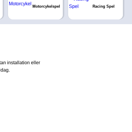
Motorcykelspel
Racing Spel
 installation eller
idag.