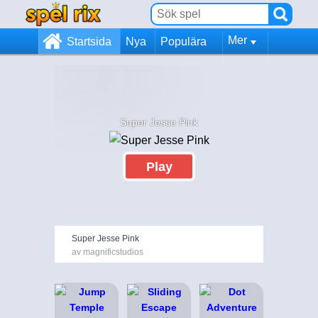
Mer
Startsida
Nya
Populära
Super Jesse Pink
Play
Super Jesse Pink
av magnificstudios