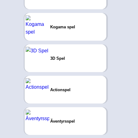
Kogama spel
3D Spel
Actionspel
Äventyrsspel