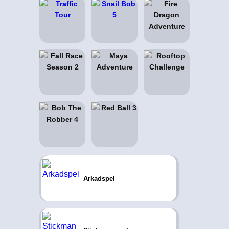
Arkadspel