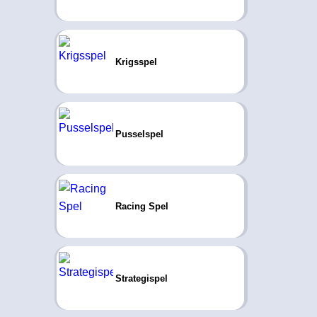
Krigsspel
Pusselspel
Racing Spel
Strategispel