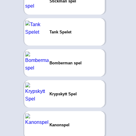
Stickman spel
Tank Spelet
Bomberman spel
Krypskytt Spel
Kanonspel