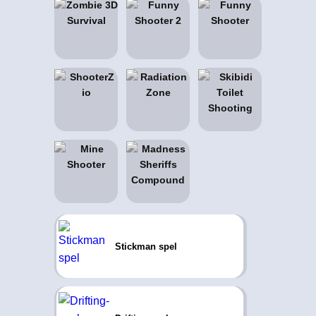
Stickman spel