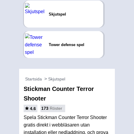
Skjutspel
Tower defense spel
Startsida
Skjutspel
Stickman Counter Terror
Shooter
173
Röster
4.6
Spela Stickman Counter Terror Shooter
gratis direkt i webbläsaren utan
installation eller nedladdning, och prova