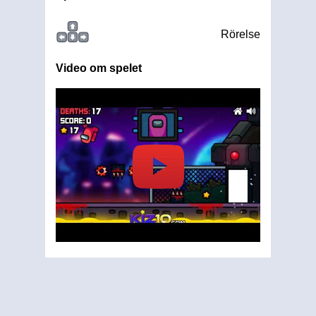
Rörelse
Video om spelet