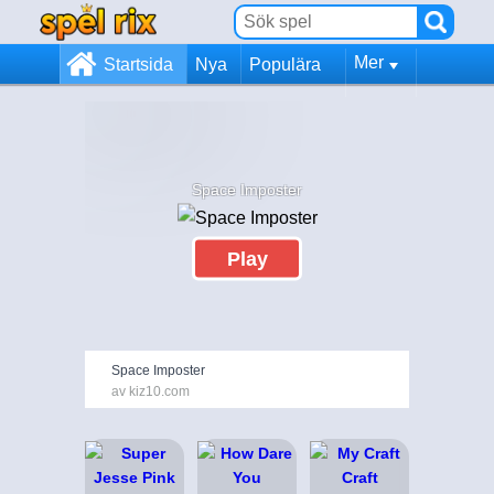
Mer
Startsida
Nya
Populära
Space Imposter
Play
Space Imposter
av kiz10.com