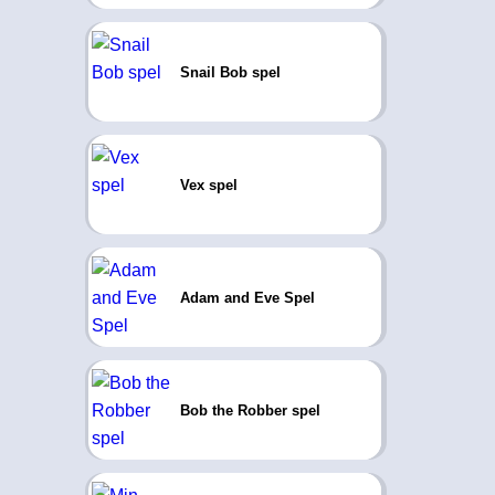
Snail Bob spel
Vex spel
Adam and Eve Spel
Bob the Robber spel