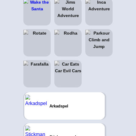
Arkadspel