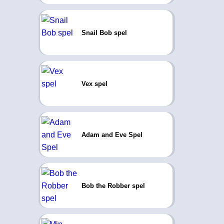
Snail Bob spel
Vex spel
Adam and Eve Spel
Bob the Robber spel