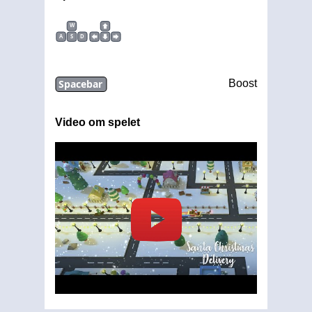
W
A
S
D
Spacebar
Boost
Video om spelet