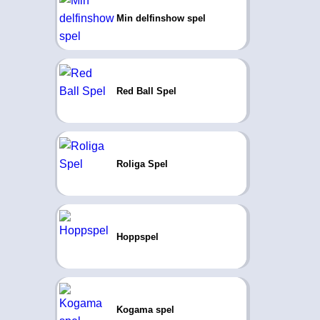
Min delfinshow spel
Red Ball Spel
Roliga Spel
Hoppspel
Kogama spel