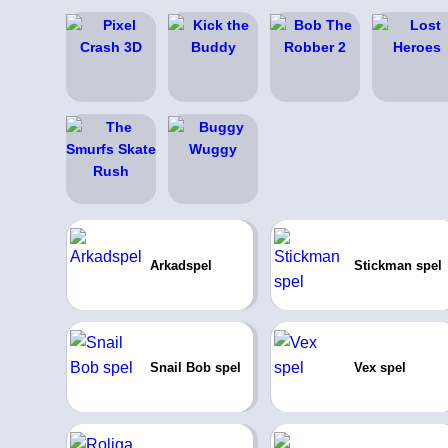
Arkadspel
Stickman spel
Snail Bob spel
Vex spel