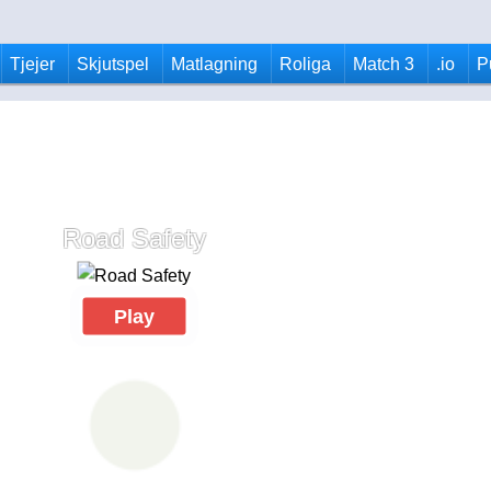
Tjejer
Skjutspel
Matlagning
Roliga
Match 3
.io
P
Road Safety
Play