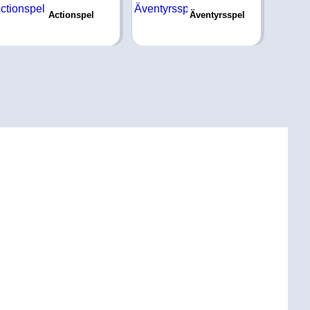
Actionspel
Äventyrsspel