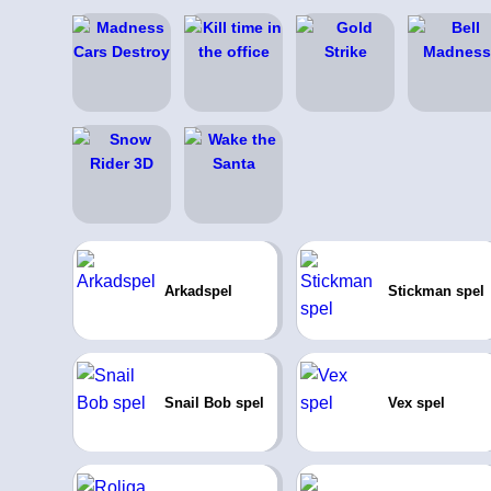
Arkadspel
Stickman spel
Snail Bob spel
Vex spel