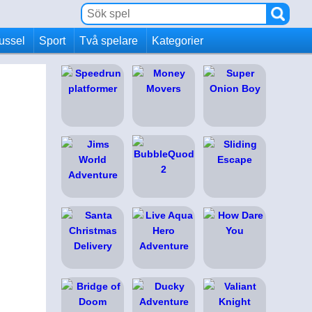
ussel
Sport
Två spelare
Kategorier