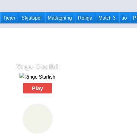
Tjejer
Skjutspel
Matlagning
Roliga
Match 3
.io
P
Ringo Starfish
Play