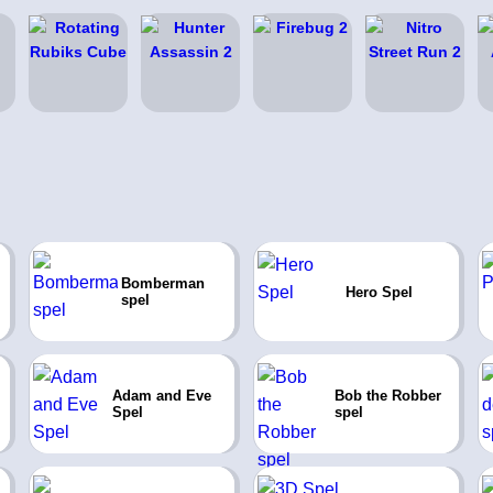
Bomberman
Hero Spel
spel
Adam and Eve
Bob the Robber
Spel
spel