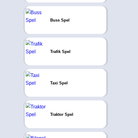
Buss Spel
Trafik Spel
Taxi Spel
Traktor Spel