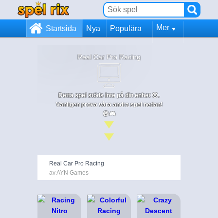
Mer
Startsida
Nya
Populära
Real Car Pro Racing
Detta spel stöds inte på din enhet 😞.
Vänligen prova våra andra spel nedan!
😄🎮
Real Car Pro Racing
av AYN Games