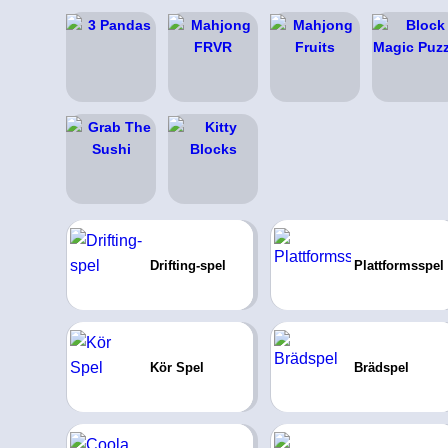
Drifting-spel
Plattformsspel
Kör Spel
Brädspel