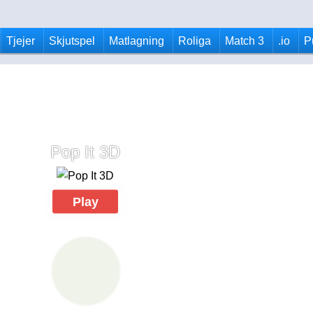
Tjejer
Skjutspel
Matlagning
Roliga
Match 3
.io
P
Pop It 3D
Play