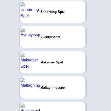
Enhörning Spel
Äventyrsspel
Makeover Spel
Matlagningsspel