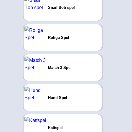
Snail Bob spel
Roliga Spel
Match 3 Spel
Hund Spel
Kattspel