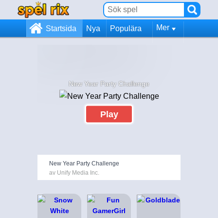
Mer
Startsida
Nya
Populära
New Year Party Challenge
Play
New Year Party Challenge
av Unify Media Inc.