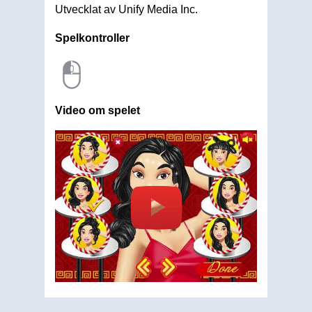
Utvecklat av Unify Media Inc.
Spelkontroller
Video om spelet