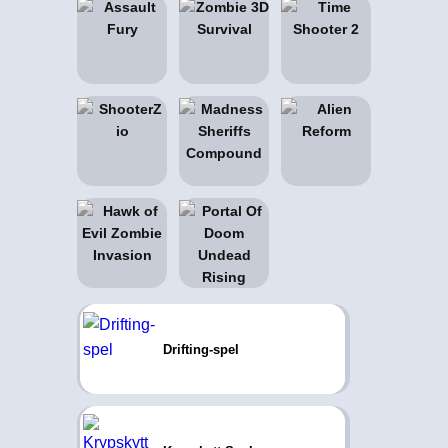
Drifting-spel