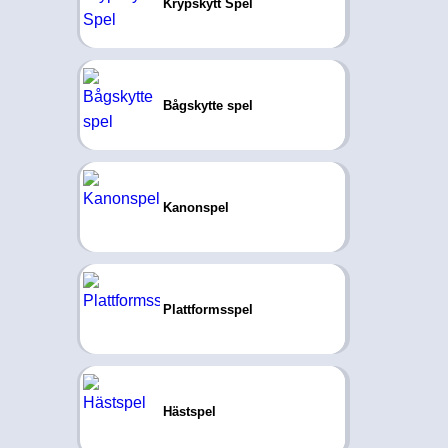
Krypskytt Spel
Bågskytte spel
Kanonspel
Plattformsspel
Hästspel