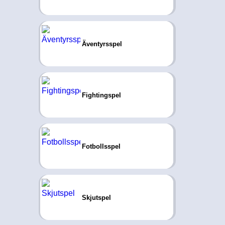
Äventyrsspel
Fightingspel
Fotbollsspel
Skjutspel