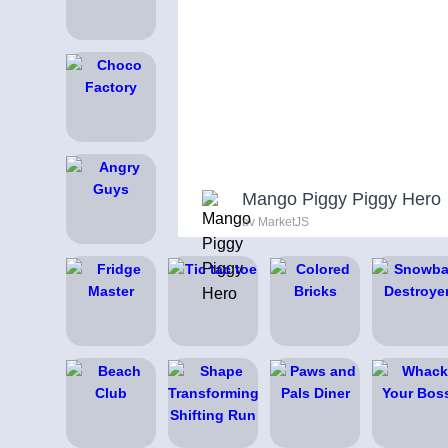
Mango Piggy Piggy Hero
av MarketJS