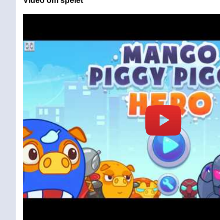
Video om spelet