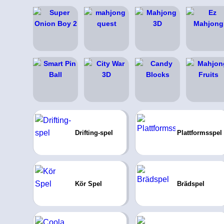
Drifting-spel
Plattformsspel
Kör Spel
Brädspel