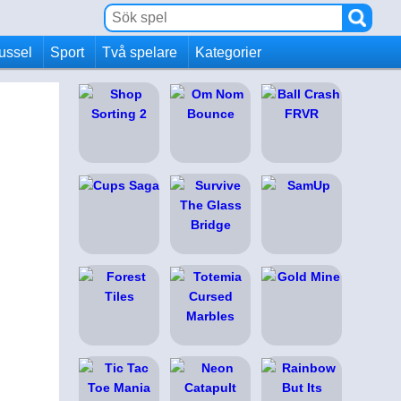
ussel
Sport
Två spelare
Kategorier