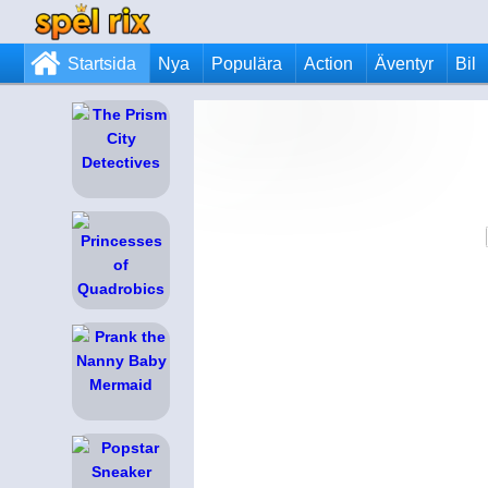
Startsida
Nya
Populära
Action
Äventyr
Bil