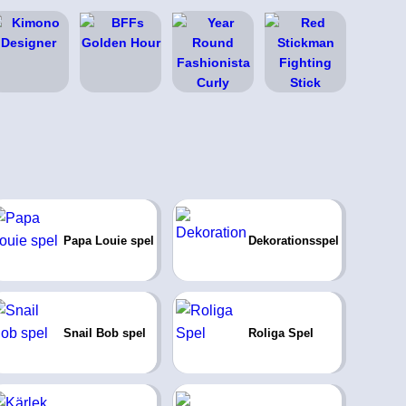
Papa Louie spel
Dekorationsspel
Snail Bob spel
Roliga Spel