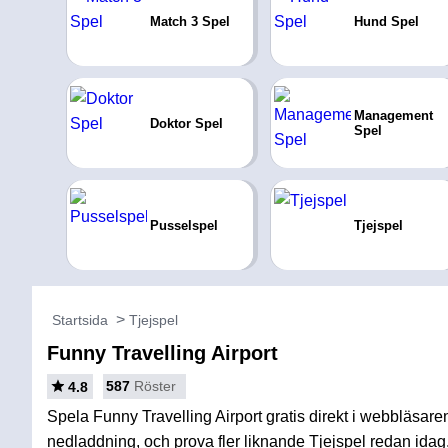
Match 3 Spel
Hund Spel
Management
Doktor Spel
Spel
Pusselspel
Tjejspel
Startsida
Tjejspel
Funny Travelling Airport
587
Röster
4.8
Spela Funny Travelling Airport gratis direkt i webbläsaren 
nedladdning, och prova fler liknande Tjejspel redan idag