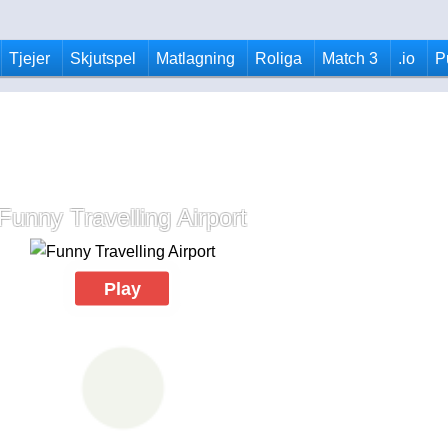
Tjejer
Skjutspel
Matlagning
Roliga
Match 3
.io
P
Funny Travelling Airport
Play