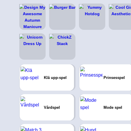
Klä upp-spel
Prinsesspel
Vårdspel
Mode spel