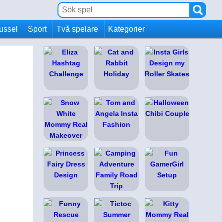
ussel
Sport
Två spelare
Kategorier