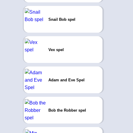
Snail Bob spel
Vex spel
Adam and Eve Spel
Bob the Robber spel