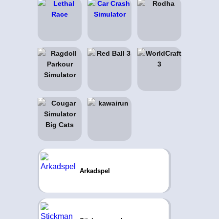
Arkadspel