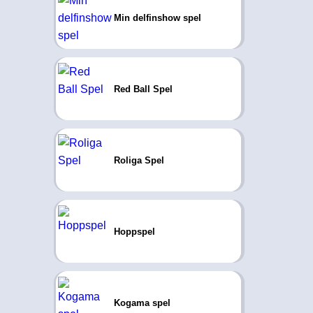
Min delfinshow spel
Red Ball Spel
Roliga Spel
Hoppspel
Kogama spel