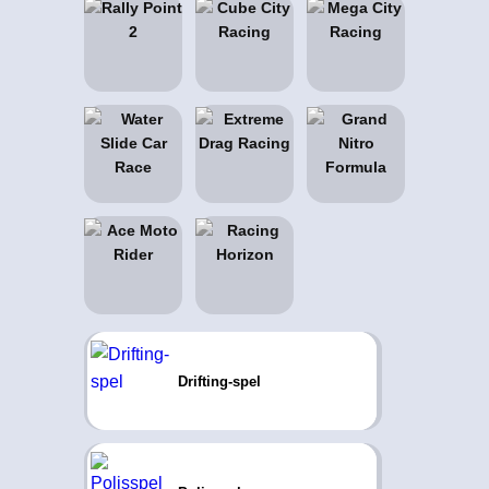
Drifting-spel