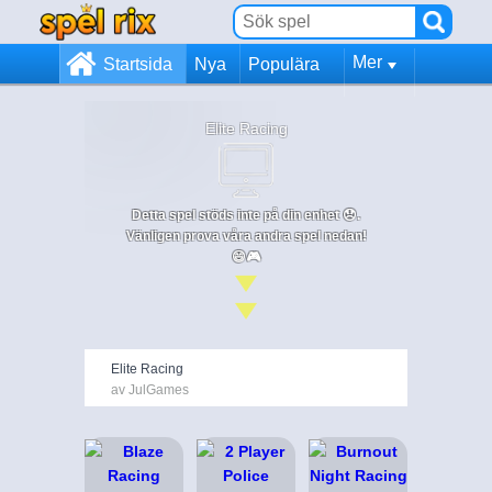
Mer
Startsida
Nya
Populära
Elite Racing
Detta spel stöds inte på din enhet 😞.
Vänligen prova våra andra spel nedan!
😄🎮
Elite Racing
av JulGames