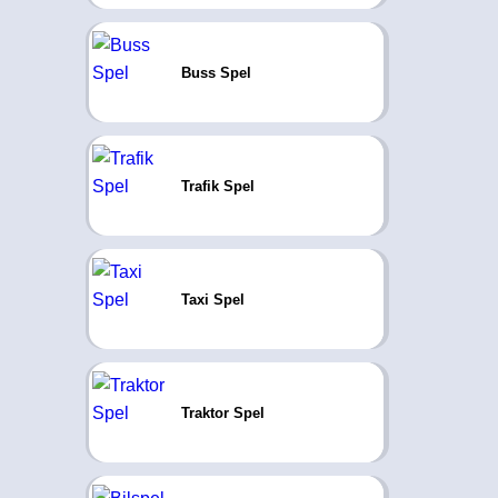
Buss Spel
Trafik Spel
Taxi Spel
Traktor Spel