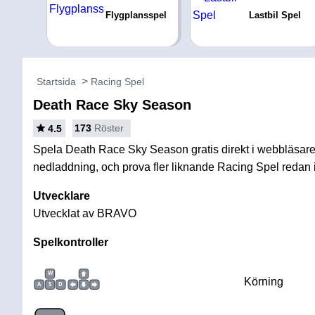
Flygplansspel
Lastbil Spel
Startsida
Racing Spel
Death Race Sky Season
173
Röster
4.5
Spela Death Race Sky Season gratis direkt i webbläsaren 
nedladdning, och prova fler liknande Racing Spel redan 
Utvecklare
Utvecklat av BRAVO
Spelkontroller
W
Körning
A
S
D