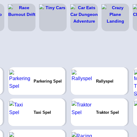
Parkering Spel
Rallyspel
Taxi Spel
Traktor Spel