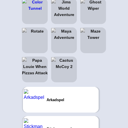
Arkadspel