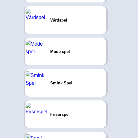
Vårdspel
Mode spel
Smink Spel
Frisörspel