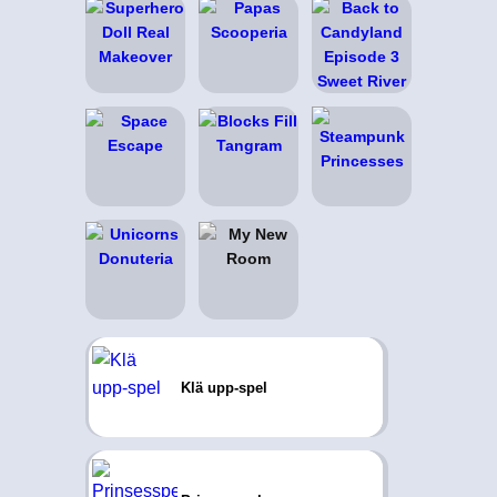
Klä upp-spel