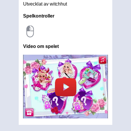
Utvecklat av witchhut
Spelkontroller
Video om spelet