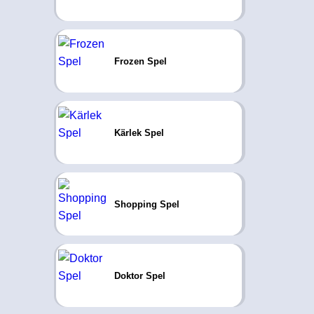
Frozen Spel
Kärlek Spel
Shopping Spel
Doktor Spel