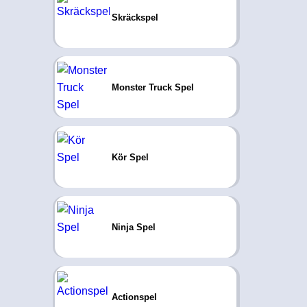
Skräckspel
Monster Truck Spel
Kör Spel
Ninja Spel
Actionspel