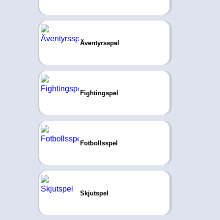
Äventyrsspel
Fightingspel
Fotbollsspel
Skjutspel