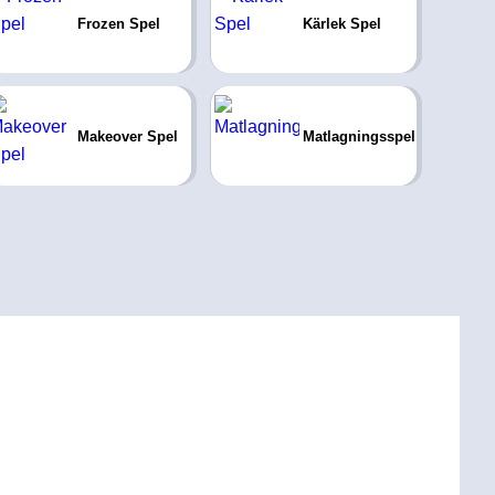
Frozen Spel
Kärlek Spel
Makeover Spel
Matlagningsspel