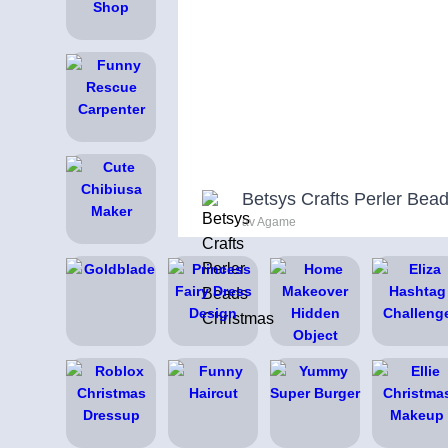
Betsys Crafts Perler Bea
av Agame