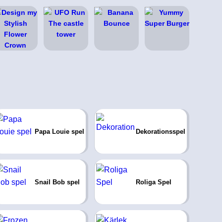
Papa Louie spel
Dekorationsspel
Snail Bob spel
Roliga Spel