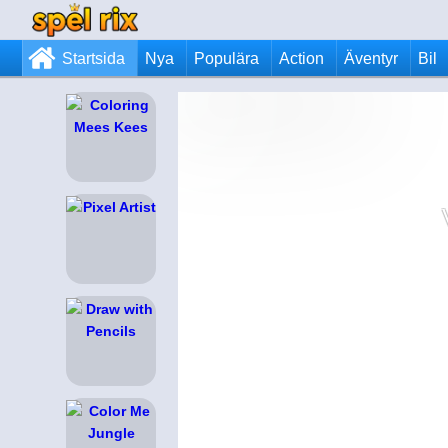
Startsida
Nya
Populära
Action
Äventyr
Bil