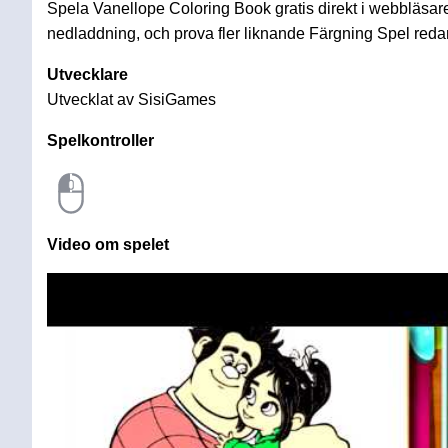
Spela Vanellope Coloring Book gratis direkt i webbläsaren
nedladdning, och prova fler liknande Färgning Spel reda
Utvecklare
Utvecklat av SisiGames
Spelkontroller
Video om spelet