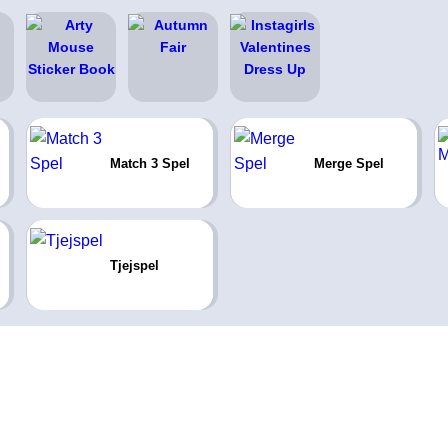
Match 3 Spel
Merge Spel
Tjejspel