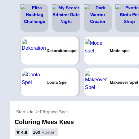
Dekorationsspel
Mode spel
Coola Spel
Makeover Spel
Startsida
Färgning Spel
Coloring Mees Kees
169
Röster
4.6