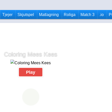
Tjejer
Skjutspel
Matlagning
Roliga
Match 3
.io
P
Coloring Mees Kees
Play