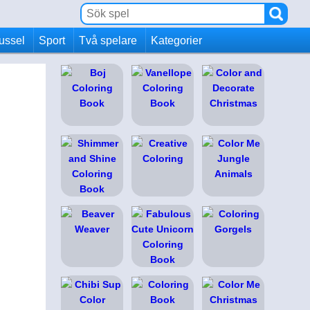
ussel
Sport
Två spelare
Kategorier