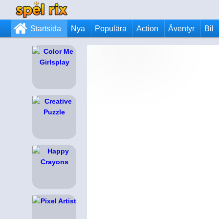
Startsida
Nya
Populära
Action
Äventyr
Bil