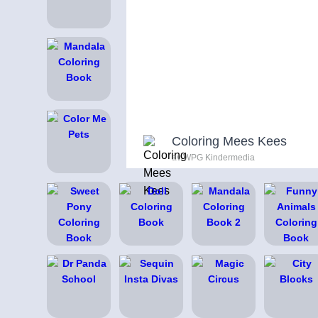
Coloring Mees Kees
av WPG Kindermedia