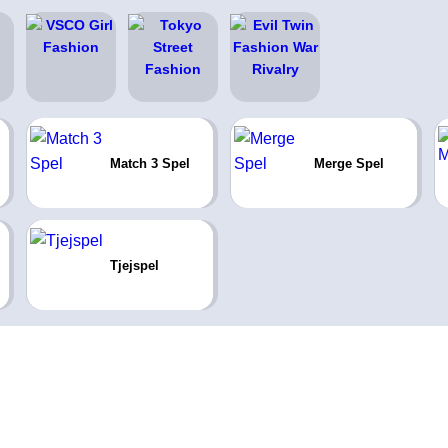
Match 3 Spel
Merge Spel
Tjejspel