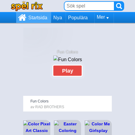
Mer
Startsida
Nya
Populära
Fun Colors
Play
Fun Colors
av RAD BROTHERS