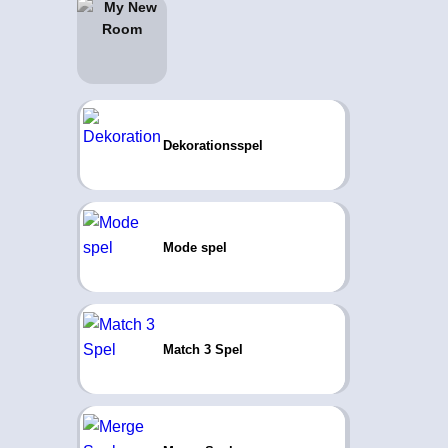
Dekorationsspel
Mode spel
Match 3 Spel