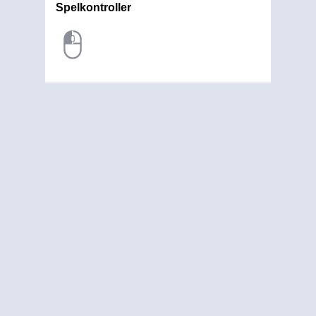
Spelkontroller