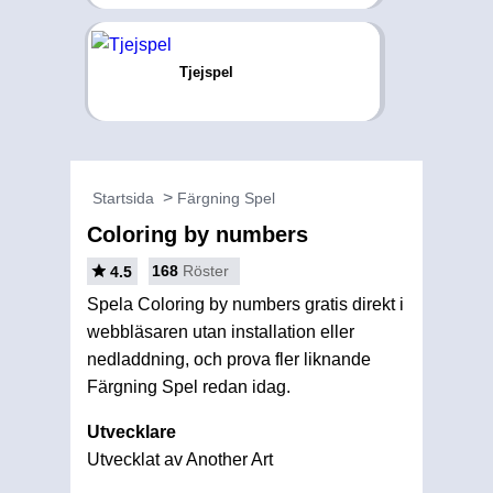
Tjejspel
Startsida
Färgning Spel
Coloring by numbers
168
Röster
4.5
Spela Coloring by numbers gratis direkt i
webbläsaren utan installation eller
nedladdning, och prova fler liknande
Färgning Spel redan idag.
Utvecklare
Utvecklat av Another Art