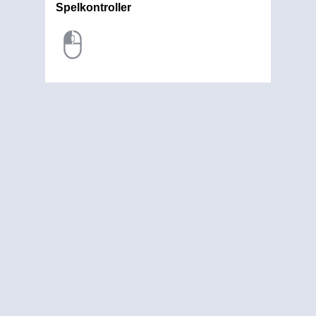
Spelkontroller