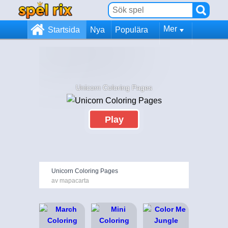
Mer
Startsida
Nya
Populära
Unicorn Coloring Pages
Play
Unicorn Coloring Pages
av mapacarta