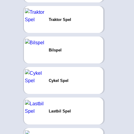
Traktor Spel
Bilspel
Cykel Spel
Lastbil Spel