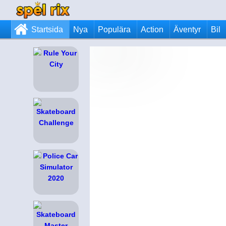
Startsida
Nya
Populära
Action
Äventyr
Bil