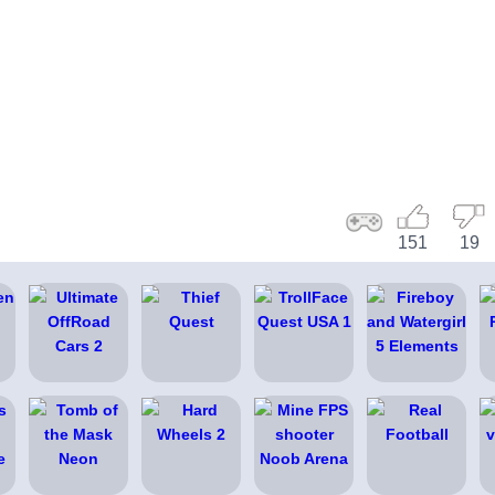
151
19