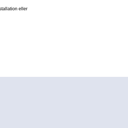
allation eller