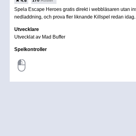
170
Röster
4.6
Spela Escape Heroes gratis direkt i webbläsaren utan inst
nedladdning, och prova fler liknande Killspel redan idag.
Utvecklare
Utvecklat av Mad Buffer
Spelkontroller