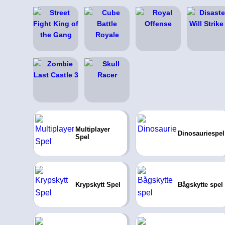
Multiplayer
Dinosauriespel
Spel
Krypskytt Spel
Bågskytte spel