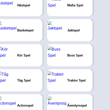
Hästspel
Mafia Spel
Basketspel
Jaktspel
Kör Spel
Buss Spel
Tåg Spel
Traktor Spel
Actionspel
Äventyrsspel