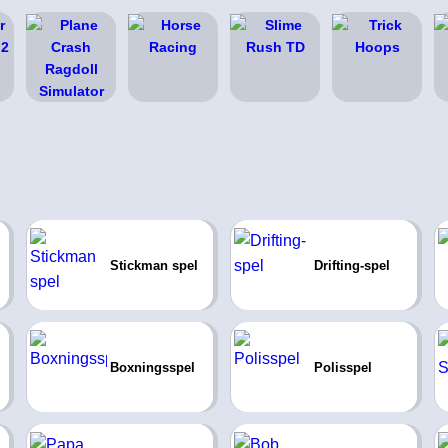
Stickman spel
Drifting-spel
Boxningsspel
Polisspel