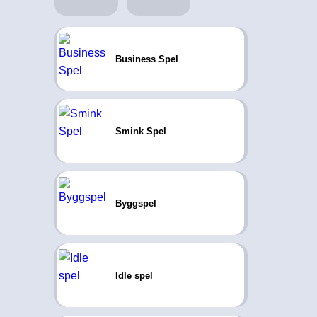
Business Spel
Smink Spel
Byggspel
Idle spel