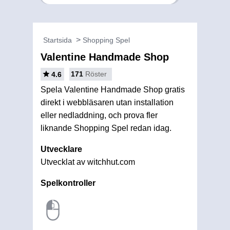
Startsida
Shopping Spel
Valentine Handmade Shop
171
Röster
4.6
Spela Valentine Handmade Shop gratis
direkt i webbläsaren utan installation
eller nedladdning, och prova fler
liknande Shopping Spel redan idag.
Utvecklare
Utvecklat av witchhut.com
Spelkontroller