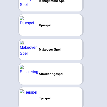
Management Spel
Djurspel
Makeover Spel
Simuleringsspel
Tjejspel