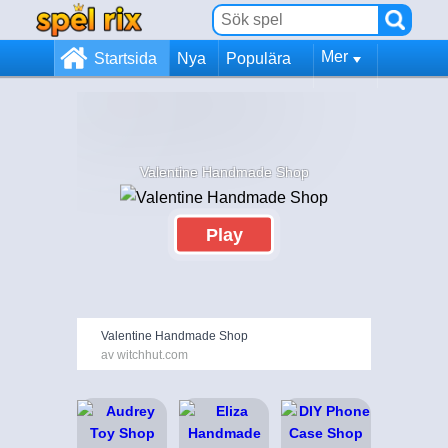
Mer
Startsida
Nya
Populära
Valentine Handmade Shop
Play
Valentine Handmade Shop
av witchhut.com