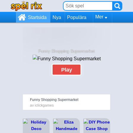
Mer
Startsida
Nya
Populära
Funny Shopping Supermarket
Play
Funny Shopping Supermarket
av iclickgames