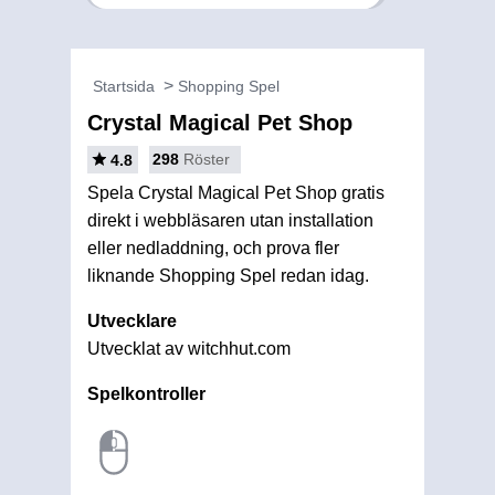
Startsida
Shopping Spel
Crystal Magical Pet Shop
298
Röster
4.8
Spela Crystal Magical Pet Shop gratis
direkt i webbläsaren utan installation
eller nedladdning, och prova fler
liknande Shopping Spel redan idag.
Utvecklare
Utvecklat av witchhut.com
Spelkontroller