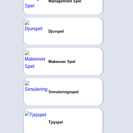
Management Spel
Djurspel
Makeover Spel
Simuleringsspel
Tjejspel