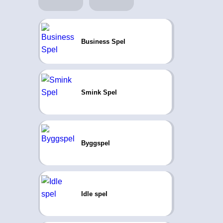
Business Spel
Smink Spel
Byggspel
Idle spel