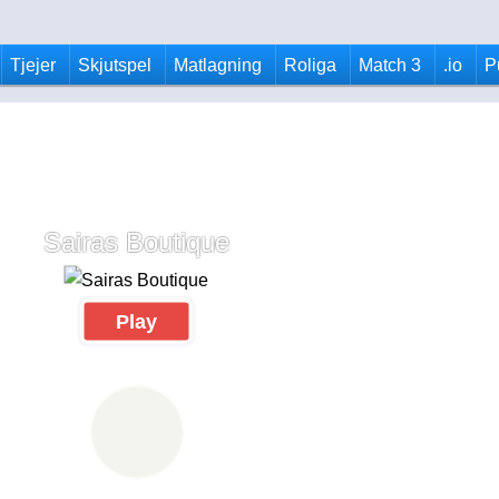
Tjejer
Skjutspel
Matlagning
Roliga
Match 3
.io
P
Sairas Boutique
Play