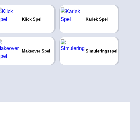
Klick Spel
Kärlek Spel
Makeover Spel
Simuleringsspel