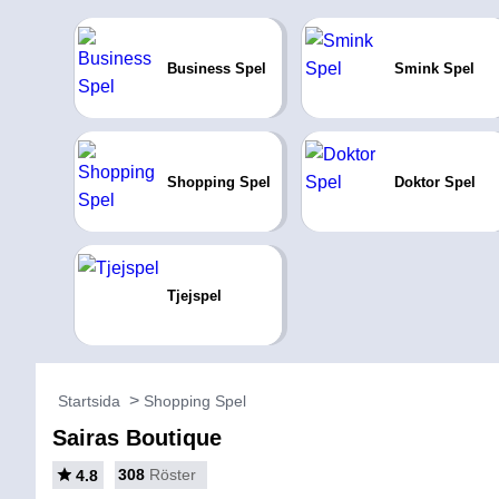
Business Spel
Smink Spel
Shopping Spel
Doktor Spel
Tjejspel
Startsida
Shopping Spel
Sairas Boutique
308
Röster
4.8