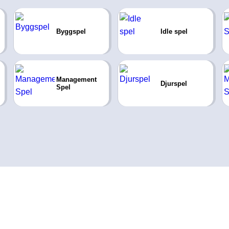
Byggspel
Idle spel
Management
Djurspel
Spel