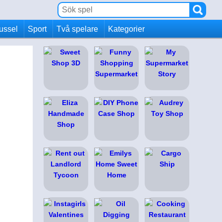
ussel
Sport
Två spelare
Kategorier