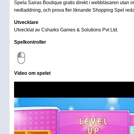
Spela Sairas Boutique gratis direkt i webbläsaren utan ins
nedladdning, och prova fler liknande Shopping Spel reda
Utvecklare
Utvecklat av Csharks Games & Solutions Pvt Ltd.
Spelkontroller
Video om spelet