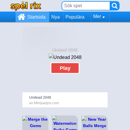
Mer
Startsida
Nya
Populära
Undead 2048
Play
Undead 2048
av Minijuegos.com