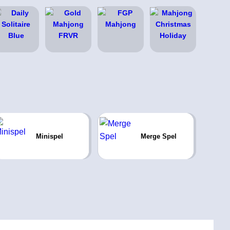
Minispel
Merge Spel