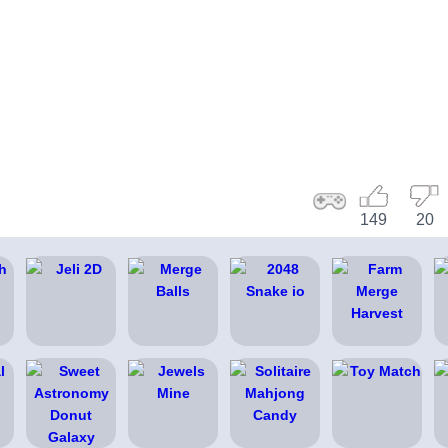
149
20