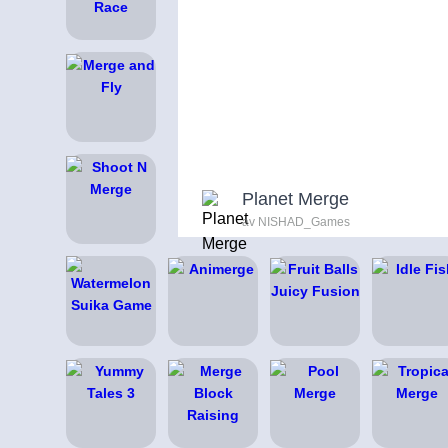
Planet Merge
av NISHAD_Games