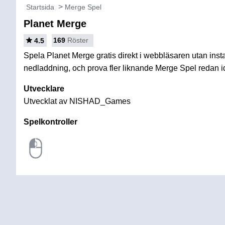
Startsida
Merge Spel
Planet Merge
169
Röster
4.5
Spela Planet Merge gratis direkt i webbläsaren utan instal
nedladdning, och prova fler liknande Merge Spel redan i
Utvecklare
Utvecklat av NISHAD_Games
Spelkontroller